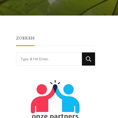
ZOEKEN
Looking
for
Something?