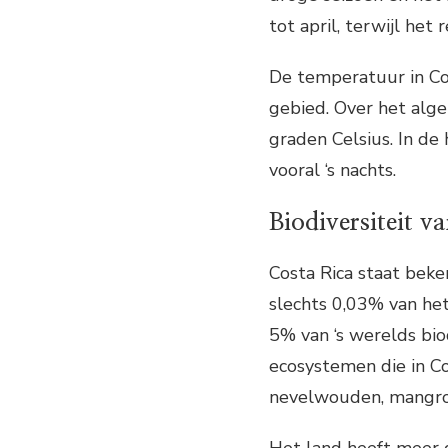
tot april, terwijl he
De temperatuur in Cos
gebied. Over het alg
graden Celsius. In de
vooral ‘s nachts.
Biodiversiteit v
Costa Rica staat beken
slechts 0,03% van he
5% van ‘s werelds biod
ecosystemen die in Co
nevelwouden, mangrov