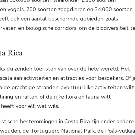
dan 500.000 soorten, waaronder 1.300 soorten
ten vogels, 200 soorten zoogdieren en 34.000 soorten
heeft ook een aantal beschermde gebieden, zoals
rvaten en biologische corridors, om de biodiversiteit t
ta Rica
lijks duizenden toeristen van over de hele wereld. Het
cala aan activiteiten en attracties voor bezoekers. Of j
 de prachtige stranden, avontuurlijke activiteiten wilt
ning en raften, of de rijke flora en fauna wilt
 heeft voor elk wat wils.
istische bestemmingen in Costa Rica zijn onder andere
wouden, de Tortuguero National Park, de Poás-vulka