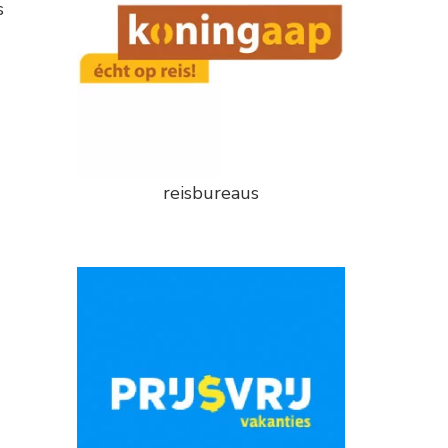
s
reisbureaus