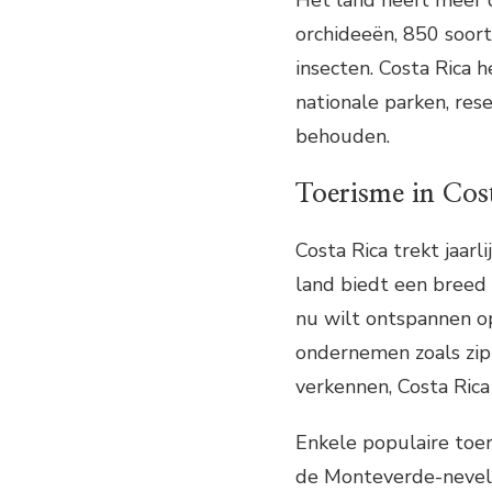
Het land heeft meer 
orchideeën, 850 soor
insecten. Costa Rica 
nationale parken, rese
behouden.
Toerisme in Cos
Costa Rica trekt jaar
land biedt een breed s
nu wilt ontspannen op
ondernemen zoals zipli
verkennen, Costa Rica
Enkele populaire toer
de Monteverde-nevel