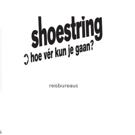
reisbureaus
s