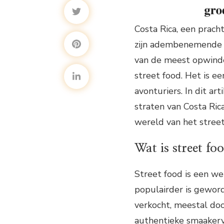
Costa Rica, een prac
zijn adembenemende na
van de meest opwinde
street food. Het is e
avonturiers. In dit ar
straten van Costa Ri
wereld van het street
Wat is street fo
Street food is een we
populairder is geword
verkocht, meestal doo
authentieke smaakerva