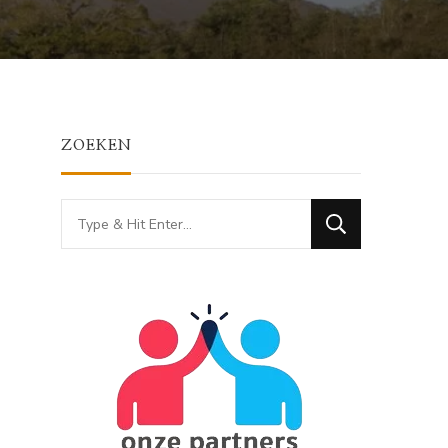
ZOEKEN
Looking
for
Something?