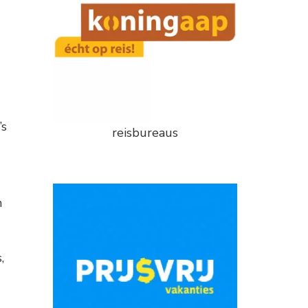
’s
reisbureaus
n
,