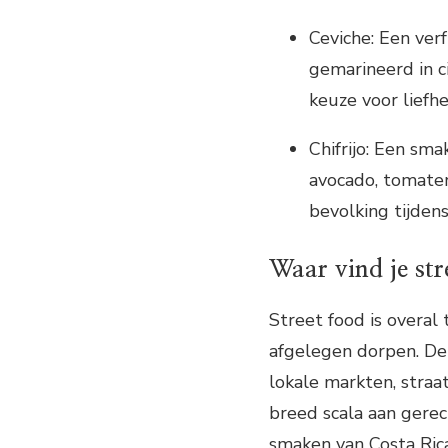
Ceviche: Een ver
gemarineerd in ci
keuze voor liefh
Chifrijo: Een sma
avocado, tomaten 
bevolking tijden
Waar vind je str
Street food is overal 
afgelegen dorpen. De
lokale markten, straa
breed scala aan gerec
smaken van Costa Ric