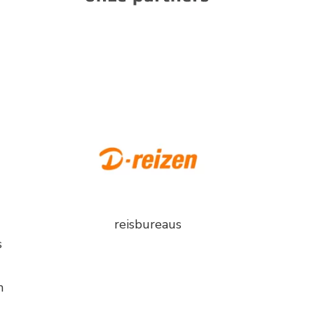
reisbureaus
s
n