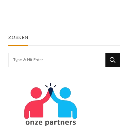
ZOEKEN
Looking
for
Something?