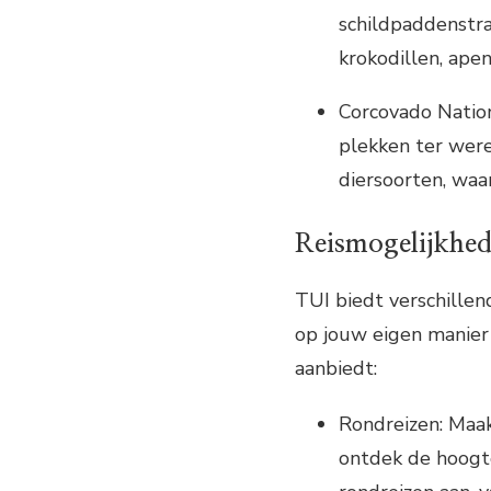
schildpaddenstr
krokodillen, apen
Corcovado Nation
plekken ter wer
diersoorten, waar
Reismogelijkhe
TUI biedt verschillen
op jouw eigen manier 
aanbiedt:
Rondreizen: Maak
ontdek de hoogte