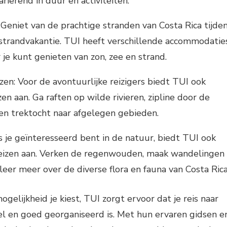
ariërend in duur en activiteiten.
 Geniet van de prachtige stranden van Costa Rica tijde
strandvakantie. TUI heeft verschillende accommodatie
 je kunt genieten van zon, zee en strand.
zen: Voor de avontuurlijke reizigers biedt TUI ook
zen aan. Ga raften op wilde rivieren, zipline door de
en trektocht naar afgelegen gebieden.
s je geïnteresseerd bent in de natuur, biedt TUI ook
reizen aan. Verken de regenwouden, maak wandelingen
leer meer over de diverse flora en fauna van Costa Rica
elijkheid je kiest, TUI zorgt ervoor dat je reis naar
el en goed georganiseerd is. Met hun ervaren gidsen e