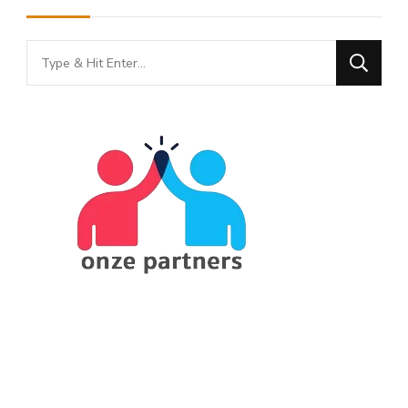
Looking
for
Something?