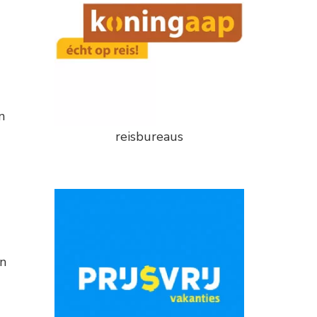
n
reisbureaus
an