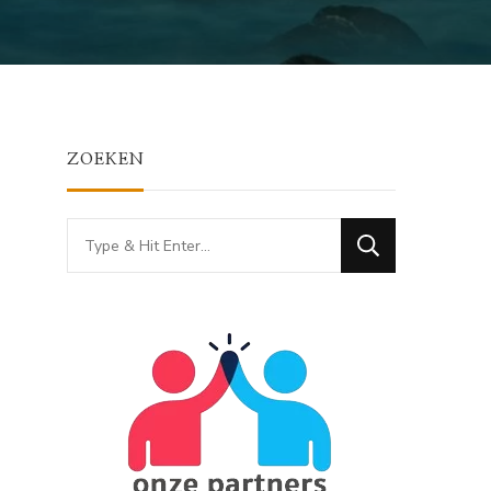
ZOEKEN
Looking
for
Something?