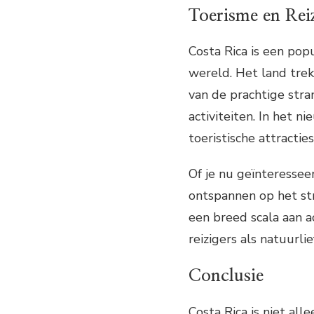
Toerisme en Rei
Costa Rica is een pop
wereld. Het land trek
van de prachtige str
activiteiten. In het
toeristische attractie
Of je nu geïnteressee
ontspannen op het str
een breed scala aan ac
reizigers als natuurl
Conclusie
Costa Rica is niet all