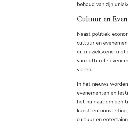
behoud van zijn unie
Cultuur en Eve
Naast politiek, econom
cultuur en evenemente
en muziekscene, met r
van culturele eveneme
vieren.
In het nieuws worde
evenementen en festiv
het nu gaat om een tr
kunsttentoonstelling,
cultuur en entertain