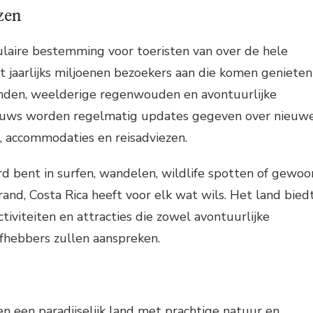
zen
ulaire bestemming voor toeristen van over de hele
t jaarlijks miljoenen bezoekers aan die komen genieten
anden, weelderige regenwouden en avontuurlijke
 nieuws worden regelmatig updates gegeven over nieuw
s, accommodaties en reisadviezen.
rd bent in surfen, wandelen, wildlife spotten of gewoo
and, Costa Rica heeft voor elk wat wils. Het land bied
tiviteiten en attracties die zowel avontuurlijke
iefhebbers zullen aanspreken.
een een paradijselijk land met prachtige natuur en