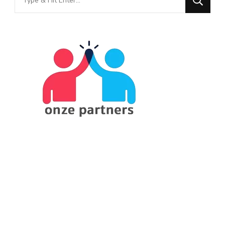
for
Something?