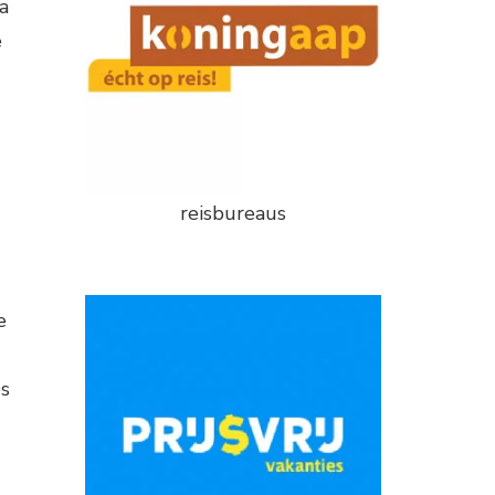
a
e
reisbureaus
e
es