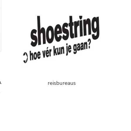
.
reisbureaus
t