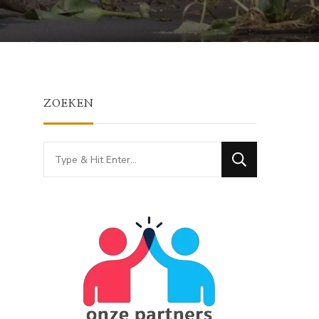
ZOEKEN
Looking
for
Something?